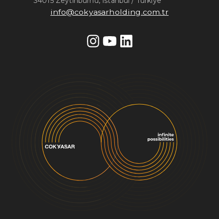
34015 Zeytinburnu, İstanbul / Türkiye
info@cokyasarholding.com.tr