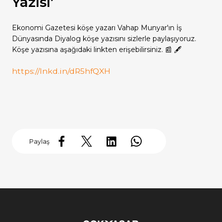
Yazısı’
Grup Şirketlerimiz
Grup Şirketlerimiz
Grup Şirketlerimiz
Grup Şirketlerimiz
Grup Şirketlerimiz
Ekonomi Gazetesi köşe yazarı Vahap Munyar'ın İş
Dünyasında Diyalog köşe yazısını sizlerle paylaşıyoruz.
Köşe yazısına aşağıdaki linkten erişebilirsiniz. 📰 🖋
https://lnkd.in/dR5hfQXH
Paylaş